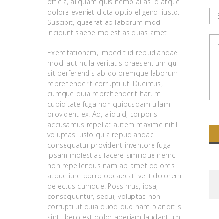
officia, aliquam quis nemo alias id atque
dolore eveniet dicta optio eligendi iusto.
Suscipit, quaerat ab laborum modi
incidunt saepe molestias quas amet.
Exercitationem, impedit id repudiandae
modi aut nulla veritatis praesentium qui
sit perferendis ab doloremque laborum
reprehenderit corrupti ut. Ducimus,
cumque quia reprehenderit harum
cupiditate fuga non quibusdam ullam
provident ex! Ad, aliquid, corporis
accusamus repellat autem maxime nihil
voluptas iusto quia repudiandae
consequatur provident inventore fuga
ipsam molestias facere similique nemo
non repellendus nam ab amet dolores
atque iure porro obcaecati velit dolorem
delectus cumque! Possimus, ipsa,
consequuntur, sequi, voluptas non
corrupti ut quia quod quo nam blanditiis
sint libero est dolor aperiam laudantium