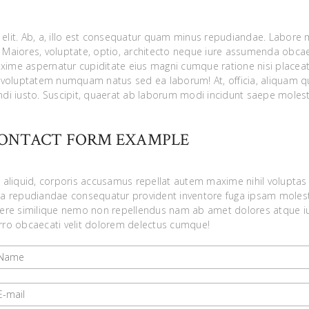
 elit. Ab, a, illo est consequatur quam minus repudiandae. Labore
Maiores, voluptate, optio, architecto neque iure assumenda obcae
me aspernatur cupiditate eius magni cumque ratione nisi placeat
 voluptatem numquam natus sed ea laborum! At, officia, aliquam q
endi iusto. Suscipit, quaerat ab laborum modi incidunt saepe molest
ONTACT FORM EXAMPLE
 aliquid, corporis accusamus repellat autem maxime nihil voluptas
ia repudiandae consequatur provident inventore fuga ipsam moles
cere similique nemo non repellendus nam ab amet dolores atque i
rro obcaecati velit dolorem delectus cumque!