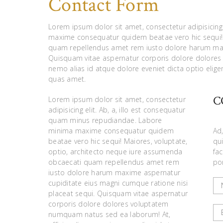
Contact Form
Lorem ipsum dolor sit amet, consectetur adipisicing
maxime consequatur quidem beatae vero hic sequi! 
quam repellendus amet rem iusto dolore harum maxi
Quisquam vitae aspernatur corporis dolore dolores
nemo alias id atque dolore eveniet dicta optio elig
quas amet.
C
Lorem ipsum dolor sit amet, consectetur
adipisicing elit. Ab, a, illo est consequatur
quam minus repudiandae. Labore
minima maxime consequatur quidem
Ad,
beatae vero hic sequi! Maiores, voluptate,
qu
optio, architecto neque iure assumenda
fa
obcaecati quam repellendus amet rem
po
iusto dolore harum maxime aspernatur
cupiditate eius magni cumque ratione nisi
placeat sequi. Quisquam vitae aspernatur
corporis dolore dolores voluptatem
numquam natus sed ea laborum! At,