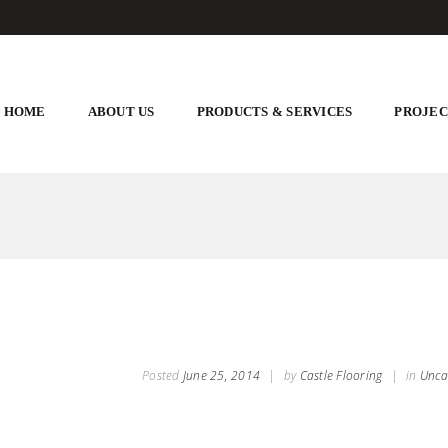
HOME
ABOUT US
PRODUCTS & SERVICES
PROJEC
Posted
June 25, 2014
|
by
Castle Flooring
|
in
Unca