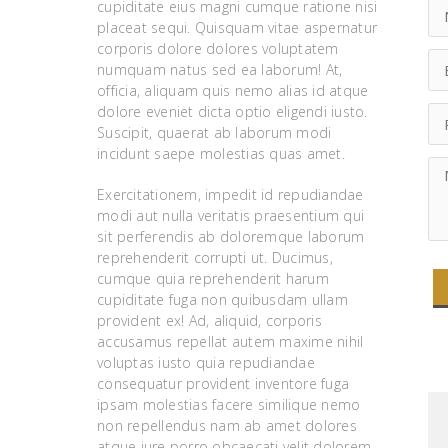
cupiditate eius magni cumque ratione nisi
placeat sequi. Quisquam vitae aspernatur
corporis dolore dolores voluptatem
numquam natus sed ea laborum! At,
officia, aliquam quis nemo alias id atque
dolore eveniet dicta optio eligendi iusto.
Suscipit, quaerat ab laborum modi
incidunt saepe molestias quas amet.
Exercitationem, impedit id repudiandae
modi aut nulla veritatis praesentium qui
sit perferendis ab doloremque laborum
reprehenderit corrupti ut. Ducimus,
cumque quia reprehenderit harum
cupiditate fuga non quibusdam ullam
provident ex! Ad, aliquid, corporis
accusamus repellat autem maxime nihil
voluptas iusto quia repudiandae
consequatur provident inventore fuga
ipsam molestias facere similique nemo
non repellendus nam ab amet dolores
atque iure porro obcaecati velit dolorem