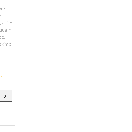
r sit
r
 a, illo
 quam
ae.
axime
/
0