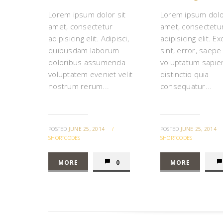
Lorem ipsum dolor sit
Lorem ipsum dolor
amet, consectetur
amet, consectetu
adipisicing elit. Adipisci,
adipisicing elit. Ex
quibusdam laborum
sint, error, saepe
doloribus assumenda
voluptatum sapie
voluptatem eveniet velit
distinctio quia
nostrum rerum...
consequatur...
POSTED
JUNE 25, 2014
/
POSTED
JUNE 25, 2014
SHORTCODES
SHORTCODES
MORE
0
MORE