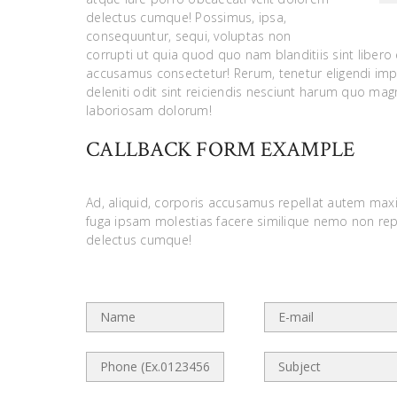
delectus cumque! Possimus, ipsa,
consequuntur, sequi, voluptas non
corrupti ut quia quod quo nam blanditiis sint liber
accusamus consectetur! Rerum, tenetur eligendi imp
deleniti odit sint reiciendis nesciunt harum quo ma
laboriosam dolorum!
CALLBACK FORM EXAMPLE
Ad, aliquid, corporis accusamus repellat autem max
fuga ipsam molestias facere similique nemo non re
delectus cumque!