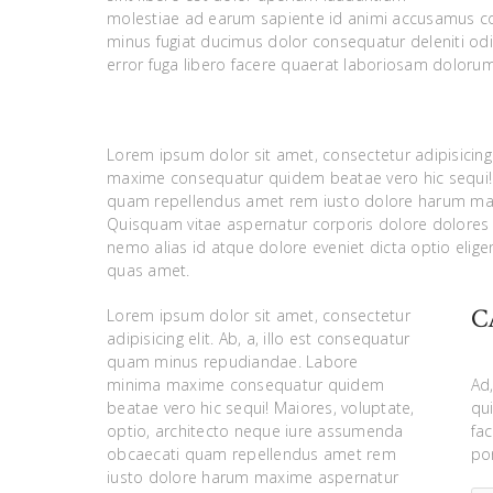
molestiae ad earum sapiente id animi accusamus con
minus fugiat ducimus dolor consequatur deleniti od
error fuga libero facere quaerat laboriosam dolorum
Lorem ipsum dolor sit amet, consectetur adipisicing
maxime consequatur quidem beatae vero hic sequi! 
quam repellendus amet rem iusto dolore harum maxi
Quisquam vitae aspernatur corporis dolore dolores
nemo alias id atque dolore eveniet dicta optio elig
quas amet.
C
Lorem ipsum dolor sit amet, consectetur
adipisicing elit. Ab, a, illo est consequatur
quam minus repudiandae. Labore
minima maxime consequatur quidem
Ad,
beatae vero hic sequi! Maiores, voluptate,
qu
optio, architecto neque iure assumenda
fa
obcaecati quam repellendus amet rem
po
iusto dolore harum maxime aspernatur