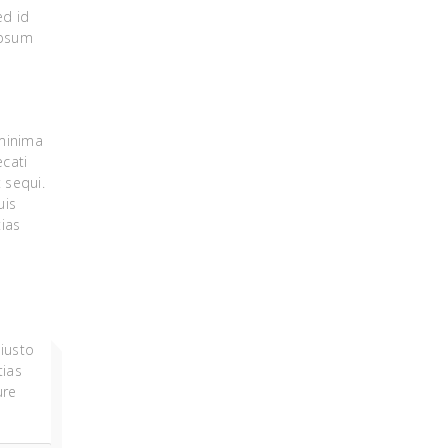
ed id
ipsum
 minima
cati
 sequi.
uis
ias
 iusto
tias
ure