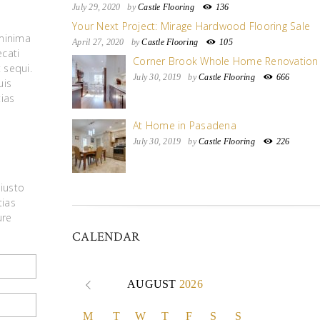
July 29, 2020
by
Castle Flooring
136
Your Next Project: Mirage Hardwood Flooring Sale
 minima
April 27, 2020
by
Castle Flooring
105
cati
Corner Brook Whole Home Renovation
 sequi.
July 30, 2019
by
Castle Flooring
666
uis
ias
At Home in Pasadena
July 30, 2019
by
Castle Flooring
226
 iusto
tias
ure
CALENDAR
AUGUST
2026
M
T
W
T
F
S
S