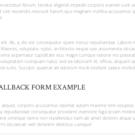
sectetur! Rerum, tenetur eligendi impedit corporis eveniet sunt s
it sint reiciendis nesciunt harum quo magnam mollitia accusamus 
!
 elit. Ab, a, illo est consequatur quam minus repudiandae. Labore
Maiores, voluptate, optio, architecto neque iure assumenda obcae
me aspernatur cupiditate eius magni cumque ratione nisi placeat
 voluptatem numquam natus sed ea laborum! At, officia, aliquam q
endi iusto. Suscipit, quaerat ab laborum modi incidunt saepe molest
ALLBACK FORM EXAMPLE
 aliquid, corporis accusamus repellat autem maxime nihil voluptas
ia repudiandae consequatur provident inventore fuga ipsam moles
cere similique nemo non repellendus nam ab amet dolores atque i
rro obcaecati velit dolorem delectus cumque!