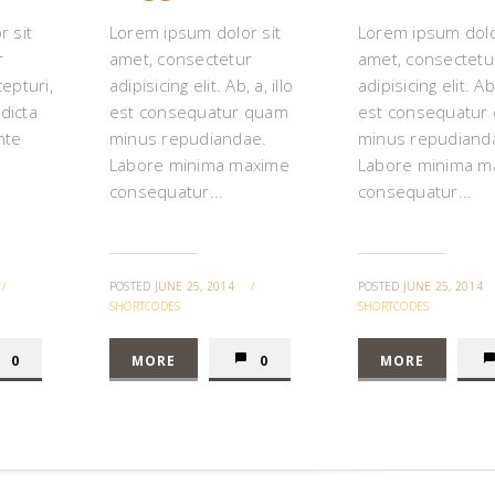
 sit
Lorem ipsum dolor sit
Lorem ipsum dolo
r
amet, consectetur
amet, consectetu
cepturi,
adipisicing elit. Ab, a, illo
adipisicing elit. Ab,
 dicta
est consequatur quam
est consequatur
nte
minus repudiandae.
minus repudiand
Labore minima maxime
Labore minima m
consequatur...
consequatur...
/
POSTED
JUNE 25, 2014
/
POSTED
JUNE 25, 2014
SHORTCODES
SHORTCODES
0
MORE
0
MORE