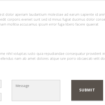
o est dolor aperiam laudantium molestiae ad earum sapiente id ani
edit corporis eveniet sunt sed id minus fugiat ducimus dolor cons
gnam mollitia accusamus ipsum error fuga libero facere quaerat
ime nihil voluptas iusto quia repudiandae consequatur provident i
pellendus nam ab amet dolores atque iure porro obcaecati velit d
SUBMIT