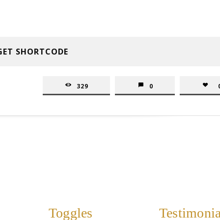
GET SHORTCODE
329
0
Toggles
Testimonia